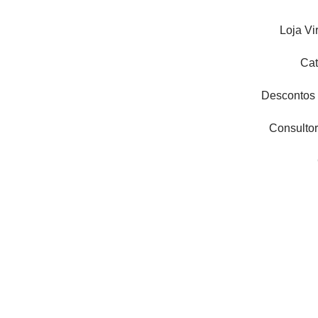
Ir
para
Loja Vi
o
conteúdo
Cat
Descontos
Consultor