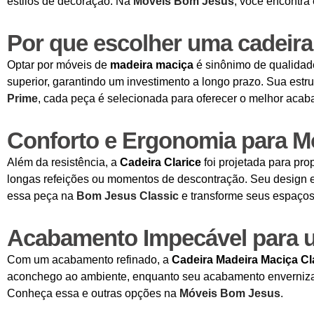
estilos de decoração. Na
Móveis Bom Jesus
, você encontra
Por que escolher uma cadeir
Optar por móveis de
madeira maciça
é sinônimo de qualidade 
superior, garantindo um investimento a longo prazo. Sua estr
Prime
, cada peça é selecionada para oferecer o melhor acab
Conforto e Ergonomia para M
Além da resistência, a
Cadeira Clarice
foi projetada para pr
longas refeições ou momentos de descontração. Seu design e
essa peça na
Bom Jesus Classic
e transforme seus espaços 
Acabamento Impecável para u
Com um acabamento refinado, a
Cadeira Madeira Maciça Cl
aconchego ao ambiente, enquanto seu acabamento envernizad
Conheça essa e outras opções na
Móveis Bom Jesus
.