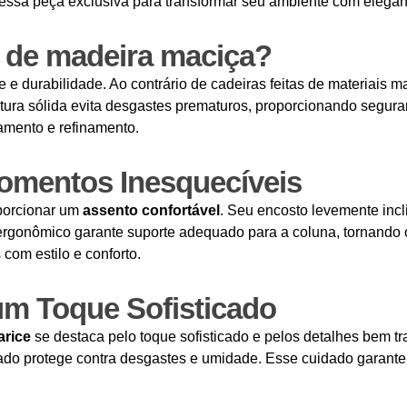
 essa peça exclusiva para transformar seu ambiente com elegân
a de madeira maciça?
e durabilidade. Ao contrário de cadeiras feitas de materiais m
utura sólida evita desgastes prematuros, proporcionando segur
amento e refinamento.
omentos Inesquecíveis
oporcionar um
assento confortável
. Seu encosto levemente incl
rgonômico garante suporte adequado para a coluna, tornando 
com estilo e conforto.
m Toque Sofisticado
arice
se destaca pelo toque sofisticado e pelos detalhes bem tra
o protege contra desgastes e umidade. Esse cuidado garante 