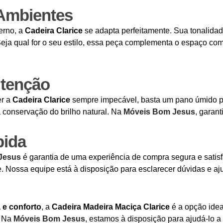
 Ambientes
erno, a
Cadeira Clarice
se adapta perfeitamente. Sua tonalidad
Seja qual for o seu estilo, essa peça complementa o espaço co
utenção
er a
Cadeira Clarice
sempre impecável, basta um pano úmido par
 conservação do brilho natural. Na
Móveis Bom Jesus
, garan
pida
Jesus
é garantia de uma experiência de compra segura e satis
 Nossa equipe está à disposição para esclarecer dúvidas e aju
 e conforto
, a
Cadeira Madeira Maciça Clarice
é a opção idea
. Na
Móveis Bom Jesus
, estamos à disposição para ajudá-lo 