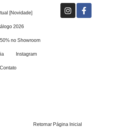
I
F
n
a
rtual [Novidade]
s
c
álogo 2026
t
e
a
b
 50% no Showroom
g
o
r
o
ia
Instagram
a
k
m
-
Contato
f
Retornar Página Inicial