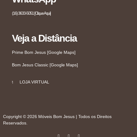
(16) 3633-5051 [Clique Aqui]
Veja a Distância
Prime Bom Jesus [Google Maps]
Bom Jesus Classic [Google Maps]
LOJA VIRTUAL
Copyright © 2026 Móveis Bom Jesus | Todos os Direitos
Reservados.
I
F
W