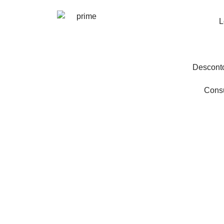
L
Descont
Consu