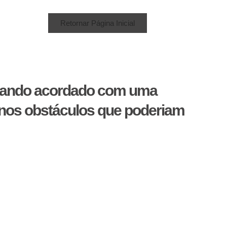
f
Retornar Página Inicial
nhando acordado com uma
 nos obstáculos que poderiam