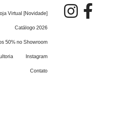
I
F
oja Virtual [Novidade]
n
a
Catálogo 2026
s
c
os 50% no Showroom
t
e
ltoria
Instagram
a
b
Contato
g
o
r
o
a
k
m
-