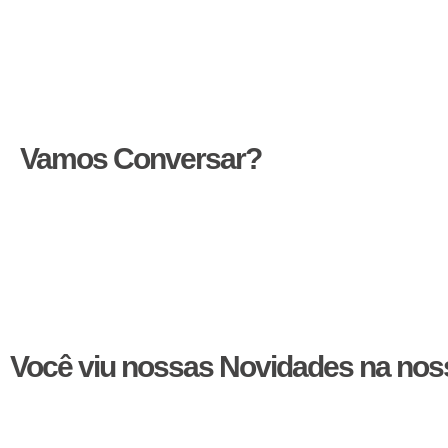
oferece conforto e elegância. As dicas aqui compartilhadas
próprio estilo.
Além disso, entender como as cores e texturas funcionam j
pensada, pois ela pode influenciar tudo, desde a percepçã
Vamos Conversar?
Estamos à disposição para ajudá-lo a escolher as melhores 
conosco e descubra como podemos tornar seu espaço mais 
Você viu nossas Novidades na noss