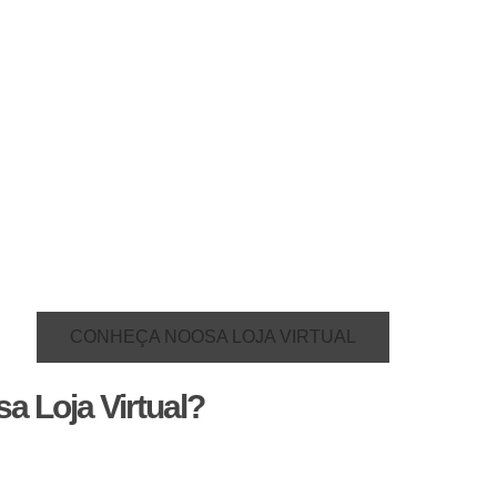
, visam inspirar você a experimentar com confiança, sabendo qu
untas pode transformar seu espaço de forma significativa. Nã
o do tamanho do ambiente até o bem-estar dos que habitam o es
opções para seu ambiente, garantindo que cada detalhe contri
harmonioso e convidativo com soluções personalizadas em móv
CONHEÇA NOOSA LOJA VIRTUAL
a Loja Virtual?