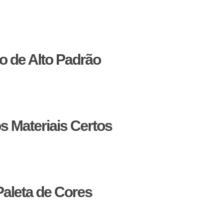
a escolha certa das cores e texturas é fundamental. Neste arti
os por entender que a base de qualquer decoração impactante 
o de Alto Padrão
tamente um espaço. Para ambientes de luxo, recomendo optar p
tefatos decorativos.
Incorporar cores vibrantes através de aces
s Materiais Certos
is como veludo, seda e linho, por exemplo, trazem uma sensação 
pliando o espaço visualmente. Não tenha medo de misturar text
Paleta de Cores
ores e texturas escolhidas. Luzes quentes tendem a realçar ton
te diferentes fontes de luz para ver como elas interagem com os