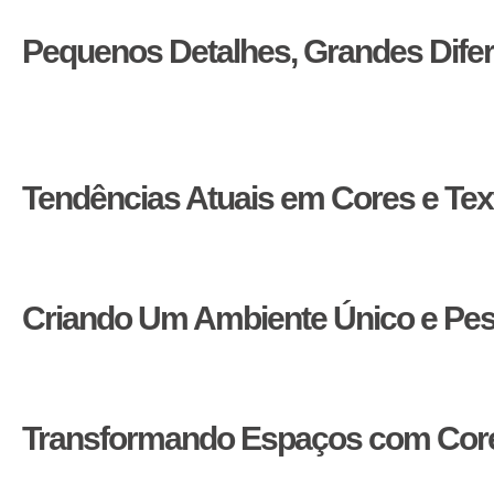
Pequenos Detalhes, Grandes Dife
Acessórios como almofadas, cortinas e obras de arte podem s
permitindo atualizar a decoração de acordo com a estação 
com, o design geral.
Tendências Atuais em Cores e Tex
Fique atento às tendências atuais, mas escolha aquelas qu
estão em alta e são opções duradouras para um design que
Criando Um Ambiente Único e Pes
Por fim, lembre-se de que as regras de design existem para 
e texturas não apenas como parte da decoração, mas como
Transformando Espaços com Core
Em resumo, combinar cores e texturas na decoração de inter