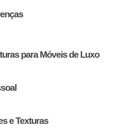
renças
er usados para introduzir cor e textura sem comprometer o estil
ou seu humor. A chave aqui é manter um equilíbrio, usando ess
turas para Móveis de Luxo
e têm potencial para permanecer relevantes a longo prazo. To
 transcende as temporadas.
soal
serem adaptadas. O mais importante é criar um espaço que refli
 uma extensão de si mesmo.
s e Texturas
iores de luxo não é apenas sobre seguir tendências; é sobre c