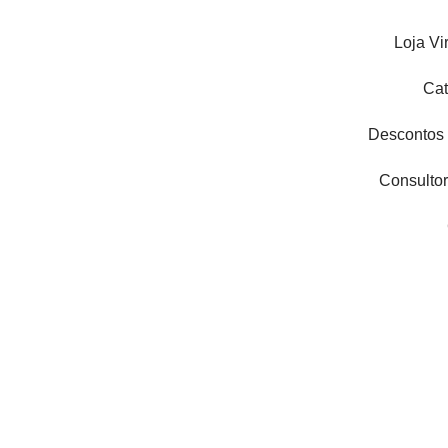
Ir
para
Loja Vi
o
conteúdo
Cat
Descontos
Consultor