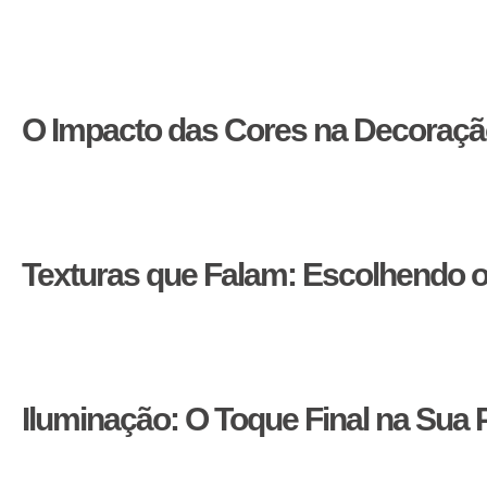
Quando se trata de criar ambientes refinados e acolhedores, 
você a harmonizar esses elementos no seu espaço. Comecem
complementaridades.
O Impacto das Cores na Decoraçã
Uma paleta de cores bem escolhida pode transformar comple
que oferecem uma tela em branco para destacar móveis e ar
um toque de personalidade sem sobrecarregar o ambiente.
Texturas que Falam: Escolhendo o
Texturas adicionam profundidade e interesse visual. Materia
madeira polida ou a laca brilhante podem refletir a luz, am
com pisos de madeira lustrada.
Iluminação: O Toque Final na Sua 
A iluminação pode alterar dramaticamente a aparência das c
destacar tons metálicos e superfícies brilhantes. Experimen