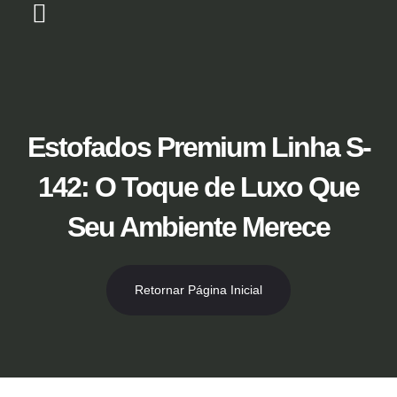
Ir
para
o
Loja Virtual [Novidade]
Catálogo 2026
Descontos 50% no Showroom
conteúdo
Estofados Premium Linha S-
142: O Toque de Luxo Que
Seu Ambiente Merece
Retornar Página Inicial