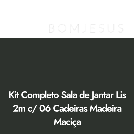
Ir
para
o
conteúdo
Loja Virtual [Novidade]
Catálogo 2026
Descontos 50% no Showroom
Kit Completo Sala de Jantar Lis
2m c/ 06 Cadeiras Madeira
Maciça