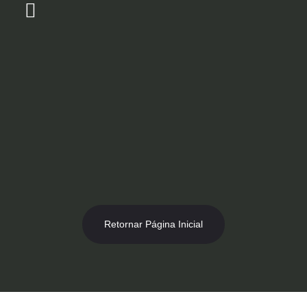
Ir
para
o
Loja Virtual [Novidade]
Catálogo 2026
Descontos 50% no Showroom
conteúdo
Retornar Página Inicial