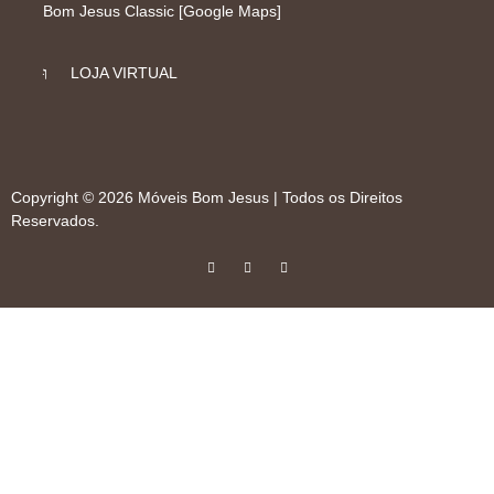
Bom Jesus Classic [Google Maps]
LOJA VIRTUAL
Copyright © 2026 Móveis Bom Jesus | Todos os Direitos
Reservados.
I
F
W
n
a
h
s
c
a
t
e
t
a
b
s
g
o
a
r
o
p
a
k
p
m
-
f