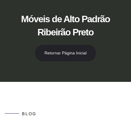
Ir
para
o
Móveis de Alto Padrão
conteúdo
Ribeirão Preto
Retornar Página Inicial
BLOG