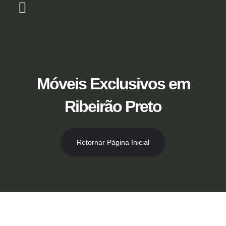
Ir
para
o
Loja Virtual [Novidade]
Catálogo 2026
Descontos 50% no Showroom
conteúdo
Móveis Exclusivos em
Ribeirão Preto
Retornar Página Inicial