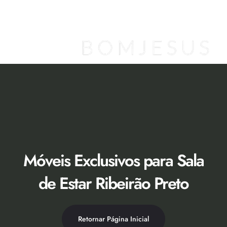
Ir
para
o
conteúdo
Loja Virtual [Novidade]
Catálogo 2026
Descontos 50% no Showroom
Móveis Exclusivos para Sala
de Estar Ribeirão Preto
Retornar Página Inicial