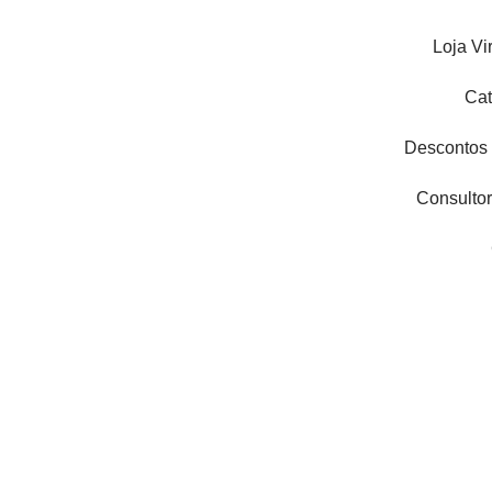
Ir
para
Loja Vi
o
conteúdo
Cat
Descontos
Consultor