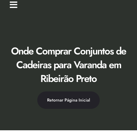
Ir
para
o
Loja Virtual [Novidade]
Catálogo 2026
Descontos 50% no Showroom
conteúdo
Onde Comprar Conjuntos de
Cadeiras para Varanda em
Ribeirão Preto
Retornar Página Inicial