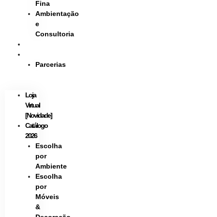
Fina
Ambientação
e
Consultoria
Instagram
Contato
Parcerias
Loja
Virtual
[Novidade]
Catálogo
2026
Escolha
por
Ambiente
Escolha
por
Móveis
&