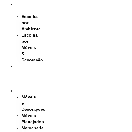
Ir
Catálogo
para
2026
o
Escolha
conteúdo
por
Ambiente
Escolha
por
Móveis
&
Decoração
Descontos
50%
no
Showroom
Consultoria
Móveis
e
Decorações
Móveis
Planejados
Marcenaria