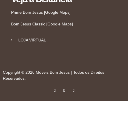
Prime Bom Jesus [Google Maps]
Bom Jesus Classic [Google Maps]
LOJA VIRTUAL
Copyright © 2026 Móveis Bom Jesus | Todos os Direitos
Reservados.
I
F
W
n
a
h
s
c
a
t
e
t
a
b
s
g
o
a
r
o
p
a
k
p
m
-
f