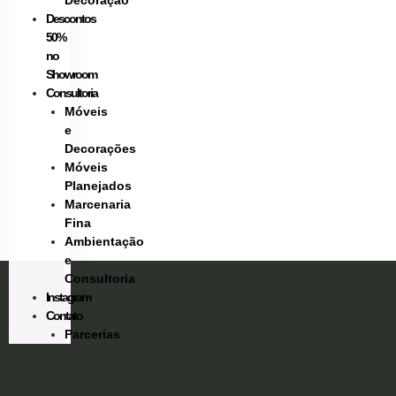
Decoração
Descontos
50%
no
Showroom
Consultoria
Móveis
e
Decorações
Móveis
Planejados
Marcenaria
Fina
Ambientação
e
Consultoria
Instagram
Contato
Parcerias