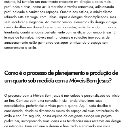
entanto, há também um movimento crescente em direção a cores mais
profundas e ricas, como azuis-marinho e verdes esmeralda, adicionando
profundidade e caráter aos espaços. Quanto aos estilos, o minimalismo
refinado está em voga, com linhas limpas e designs descomplicados, mas
sem sacrificar a elegância. Ao mesmo tempo, elementos do design vintage,
como detalhes em dourado e texturas opulentas, estão fazendo um retorno
triunfante, combinando-se perfeitamente com estéticas contemporâneas. Em
termos de formatos, móveis multifuncionais e soluções inovadoras de
armazenamento estão ganhando destaque, otimizando o espaço sem
comprometer o estilo.
Como é o processo de planejamento e produção de
um quarto sob medida com a Móveis Bom Jesus?
O processo com a Móveis Bom Jesus é meticuloso e personalizado do início
ao fim. Começa com uma consulta inicial, onde discutimos suas
necessidades, preferências e visão para o quarto. Aqui, cada detalhe é
considerado, desde as dimensões exatas do espaço até suas preferências de
estilo e cor. Em seguida, nossa equipe de designers esboça um projeto
preliminar, incorporando suas ideias e as tendências mais recentes em design
de interiores. Uma vez que o design é finalizado e aprovado por você,