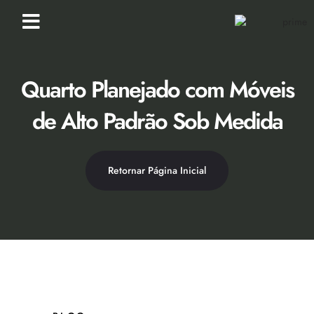
Loja Virtual [Novidade]
Catálogo 2026
Descontos 50% no Showroom
Quarto Planejado com Móveis
de Alto Padrão Sob Medida
Retornar Página Inicial