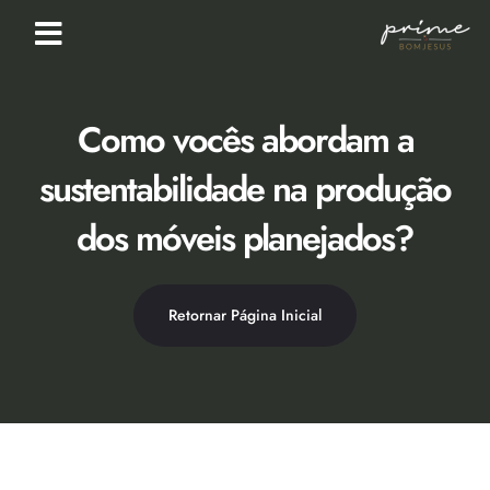
Loja Virtual [Novidade]
Catálogo 2026
Descontos 50% no Showroom
Como vocês abordam a
sustentabilidade na produção
dos móveis planejados?
Retornar Página Inicial