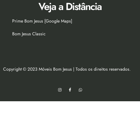
Veja a Distância
Prime Bom Jesus [Google Maps]
Bom Jesus Classic
Copyright © 2023 Móveis Bom Jesus | Todos os direitos reservados.
I
F
W
n
a
h
s
c
a
t
e
t
a
b
s
g
o
a
r
o
p
a
k
p
m
-
f