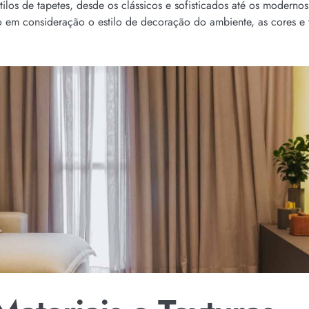
os de tapetes, desde os clássicos e sofisticados até os modernos
do em consideração o estilo de decoração do ambiente, as cores e 