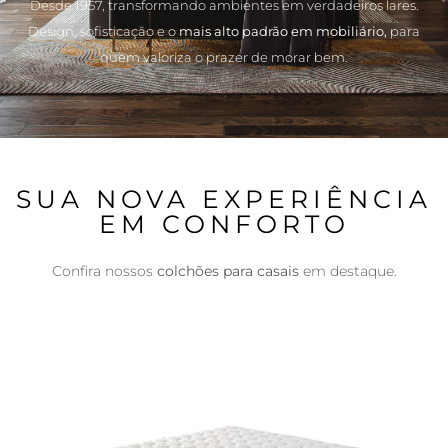
Desde 1957, transformando ambientes em verdadeiros lares.
Design, sofisticação e o
mais alto padrão em mobiliário,
para
quem valoriza o prazer de morar bem.
SUA NOVA EXPERIÊNCIA
EM CONFORTO
Confira nossos
colchões para casais
em destaque.