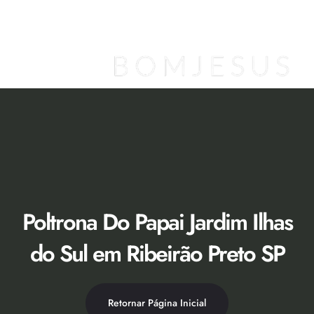
Ir
para
o
conteúdo
Loja Virtual [Novidade]
Catálogo 2026
Descontos 50% no Showroom
Poltrona Do Papai Jardim Ilhas
do Sul em Ribeirão Preto SP
Retornar Página Inicial