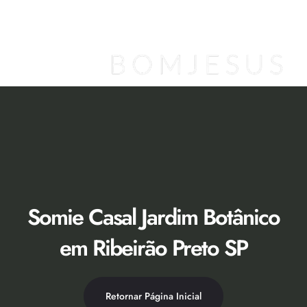
Ir
para
o
conteúdo
Loja Virtual [Novidade]
Catálogo 2026
Descontos 50% no Showroom
Somie Casal Jardim Botânico
em Ribeirão Preto SP
Retornar Página Inicial