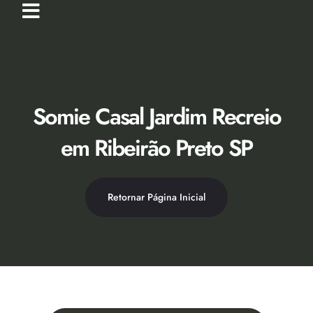
Ir
para
o
Loja Virtual [Novidade]
Catálogo 2026
Descontos 50% no Showroom
conteúdo
Somie Casal Jardim Recreio
em Ribeirão Preto SP
Retornar Página Inicial