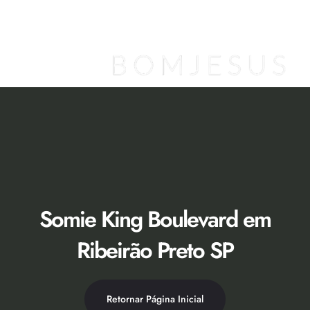
Ir
para
o
conteúdo
Loja Virtual [Novidade]
Catálogo 2026
Descontos 50% no Showroom
Somie King Boulevard em
Ribeirão Preto SP
Retornar Página Inicial