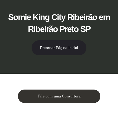
Ir
para
o
Somie King City Ribeirão em
conteúdo
Ribeirão Preto SP
Retornar Página Inicial
Fale com uma Consultora