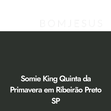
Ir
para
o
conteúdo
Loja Virtual [Novidade]
Catálogo 2026
Descontos 50% no Showroom
Somie King Quinta da
Primavera em Ribeirão Preto
SP