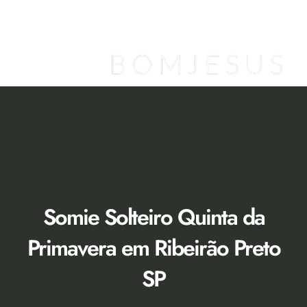
Ir
para
o
conteúdo
Loja Virtual [Novidade]
Catálogo 2026
Descontos 50% no Showroom
Somie Solteiro Quinta da
Primavera em Ribeirão Preto
SP