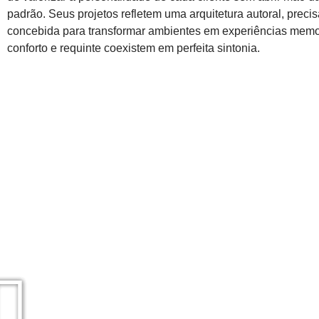
padrão. Seus projetos refletem uma arquitetura autoral, preci
concebida para transformar ambientes em experiências memo
conforto e requinte coexistem em perfeita sintonia.
Reproduzir
Reproduzir
Reproduzir